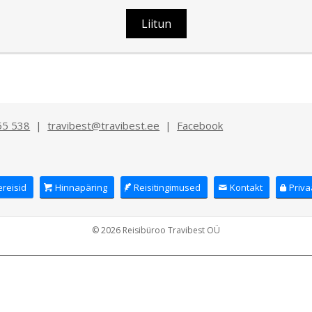
55 538
|
travibest@travibest.ee
|
Facebook
reisid
Hinnapäring
Reisitingimused
Kontakt
Priv
© 2026 Reisibüroo Travibest OÜ