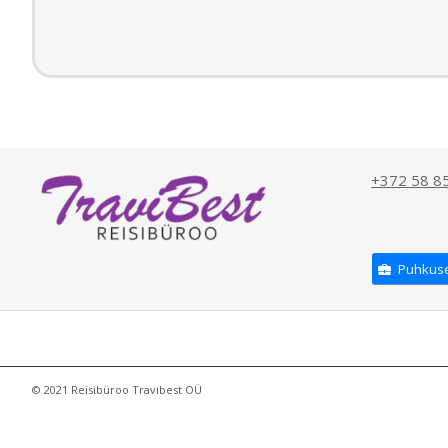
+372 58 8
Puhkuse
© 2021 Reisibüroo Travibest OÜ