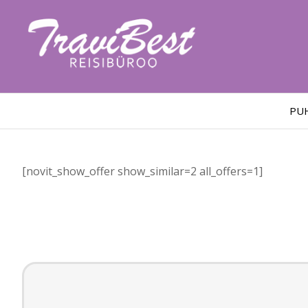
PU
[novit_show_offer show_similar=2 all_offers=1]