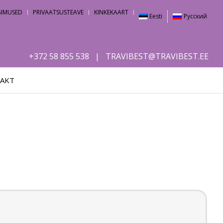
NGIMUSED
PRIVAATSUSTEAVE
KINKEKAART
Eesti
Русский
+372 58 855 538
|
TRAVIBEST@TRAVIBEST.EE
AKT