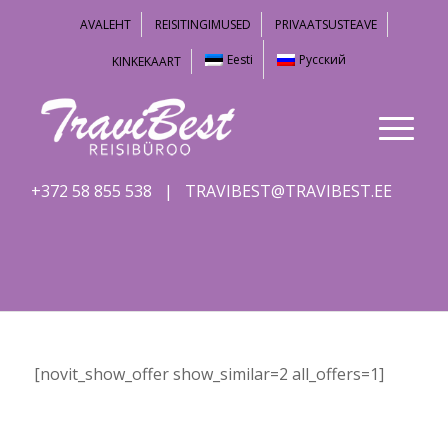
AVALEHT
REISITINGIMUSED
PRIVAATSUSTEAVE
Eesti
Русский
KINKEKAART
+372 58 855 538
|
TRAVIBEST@TRAVIBEST.EE
[novit_show_offer show_similar=2 all_offers=1]