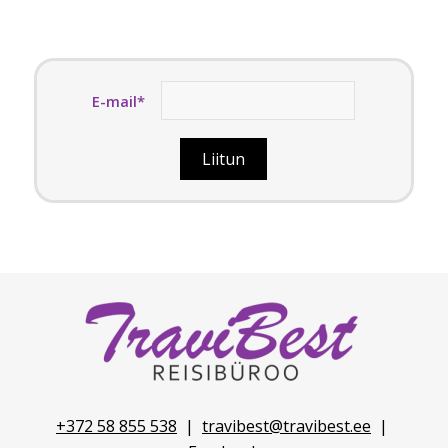
E-mail*
+372 58 855 538
|
travibest@travibest.ee
|